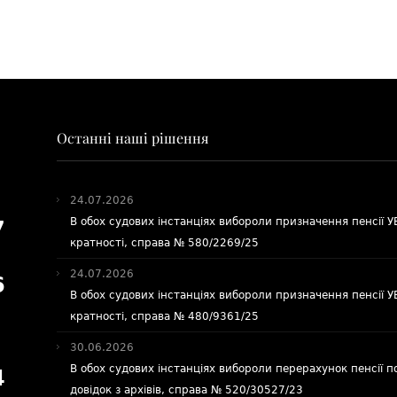
Останні наші рішення
24.07.2026
В обох судових інстанціях вибороли призначення пенсії 
7
кратності, справа № 580/2269/25
24.07.2026
6
В обох судових інстанціях вибороли призначення пенсії 
кратності, справа № 480/9361/25
30.06.2026
В обох судових інстанціях вибороли перерахунок пенсії п
4
довідок з архівів, справа № 520/30527/23