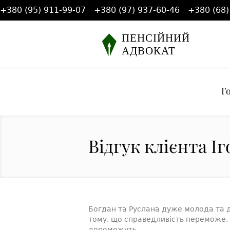
+380 (95) 911-99-07
+380 (97) 937-60-46
+380 (68)
Г
Відгук клієнта І
Богдан та Руслана дуже молода та д
тому, що справедливість переможе. 
допоможуть.