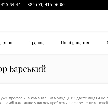
 420-64-44
+380 (99) 415-96-00
оловна
Про нас
Наші рішення
В
гор Барський
уже професійна команда. Ви молодці. Ви даєте людям не пр
Спасибі вам. Якщо у когось проблеми з оформленням пенсії