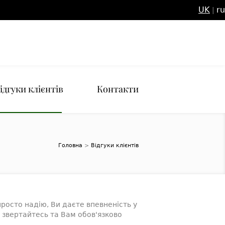
UK
ru
|
ідгуки клієнтів
Контакти
Головна
>
Відгуки клієнтів
осто надію, Ви даєте впевненість у
 звертайтесь та Вам обов'язково