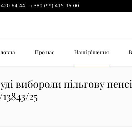
 420-64-44
+380 (99) 415-96-00
оловна
Про нас
Наші рішення
В
уді вибороли пільгову пенс
13843/25