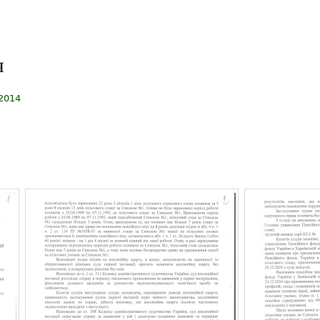
я
12014