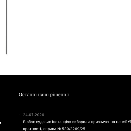
Останні наші рішення
24.07.2026
В обох судових інстанціях вибороли призначення пенсії 
7
кратності, справа № 580/2269/25