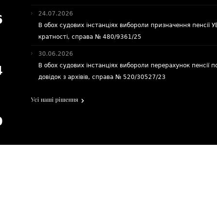
24.07.2026
6
В обох судових інстанціях вибороли призначення пенсії 
кратності, справа № 480/9361/25
30.06.2026
В обох судових інстанціях вибороли перерахунок пенсії п
4
довідок з архівів, справа № 520/30527/23
Усі наші рішення
0
Пенсійний адвокат Київ
,
Харків
,
Полтава
,
Дніпро
та
інші міста України