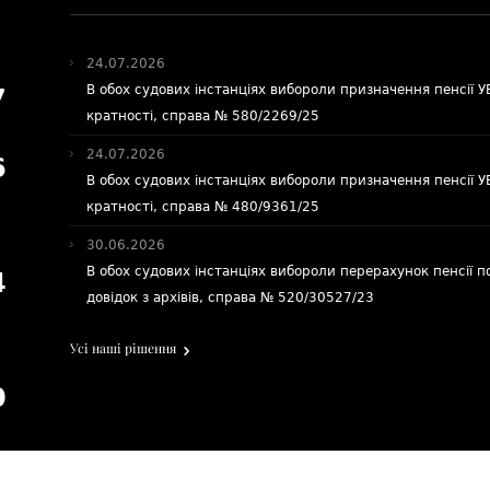
24.07.2026
В обох судових інстанціях вибороли призначення пенсії 
7
кратності, справа № 580/2269/25
24.07.2026
6
В обох судових інстанціях вибороли призначення пенсії 
кратності, справа № 480/9361/25
30.06.2026
В обох судових інстанціях вибороли перерахунок пенсії п
4
довідок з архівів, справа № 520/30527/23
Усі наші рішення
0