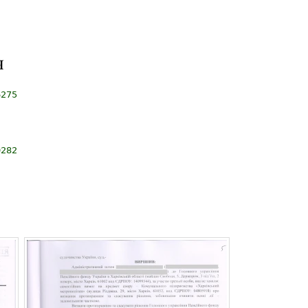
я
6275
0282