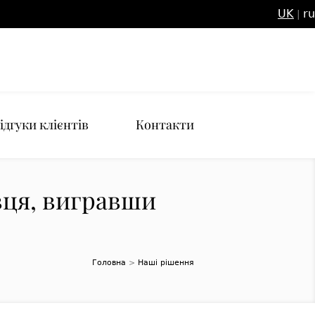
UK
ru
|
ідгуки клієнтів
Контакти
вця, вигравши
Головна
>
Наші рішення