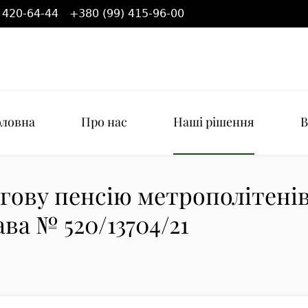
 420-64-44
+380 (99) 415-96-00
оловна
Про нас
Наші рішення
В
гову пенсію метрополітені
ва № 520/13704/21