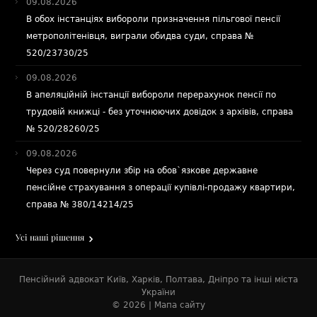
09.08.2026
В обох інстанціях вибороли призначення пільгової пенсії
метрополітенівця, виграли обидва суди, справа №
520/23730/25
09.08.2026
В апеляційній інстанції вибороли перерахунок пенсії по
трудовій книжці - без уточнюючих довідок з архівів, справа
№ 520/28260/25
09.08.2026
Через суд повернули збір на обов`язкове державне
пенсійне страхування з операції купівлі-продажу квартири,
справа № 380/14214/25
Усі наші рішення
Пенсійний адвокат Київ
,
Харків
,
Полтава
,
Дніпро
та
інші міста
України
© 2026 |
Мапа сайту