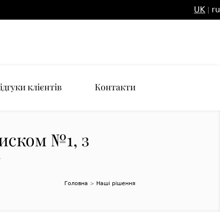
UK
ru
|
ідгуки клієнтів
Контакти
иском №1, з
у
Головна
>
Наші рішення