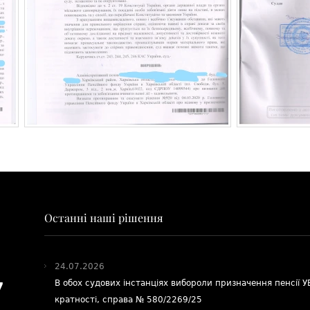
Останні наші рішення
24.07.2026
В обох судових інстанціях вибороли призначення пенсії 
7
кратності, справа № 580/2269/25