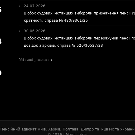
24.07.2026
6
В обох судових інстанціях вибороли призначення пенсії 
кратності, справа № 480/9361/25
30.06.2026
В обох судових інстанціях вибороли перерахунок пенсії п
4
довідок з архівів, справа № 520/30527/23
Усі наші рішення
0
Пенсійний адвокат Київ
,
Харків
,
Полтава
,
Дніпро
та
інші міста України
© 2026 |
Мапа сайту