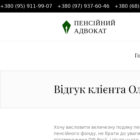
+380 (95) 911-99-07
+380 (97) 937-60-46
+380 (68)
Г
Відгук клієнта О
Хочу висловити величезну подяку пен
пенсійного фонду. не брати до уваг
підтверджена ПФ Росії, і після цьо