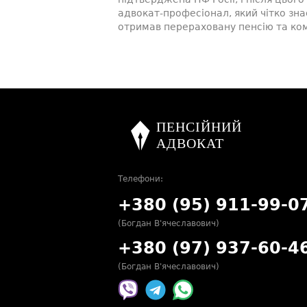
адвокат-професіонал, який чітко зна
отримав перераховану пенсію та ком
Телефони:
+380 (95) 911-99-0
(Богдан В'ячеславович)
+380 (97) 937-60-4
(Богдан В'ячеславович)