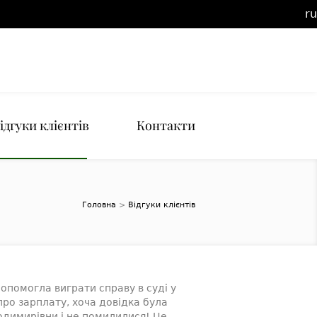
ru
ідгуки клієнтів
Контакти
Головна
>
Відгуки клієнтів
опомогла виграти справу в суді у
ро зарплату, хоча довідка була
одимирівни і не помилилися! Це