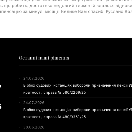
є, що робить, достатньо недовгий термін їй вдалося віднови
пенсацію за минулі місяці! Велике Вам спасибі Руслано Во
Останні наші рішення
24.07.2026
В обох судових інстанціях вибороли призначення пенсії 
7
кратності, справа № 580/2269/25
24.07.2026
6
В обох судових інстанціях вибороли призначення пенсії 
кратності, справа № 480/9361/25
30.06.2026