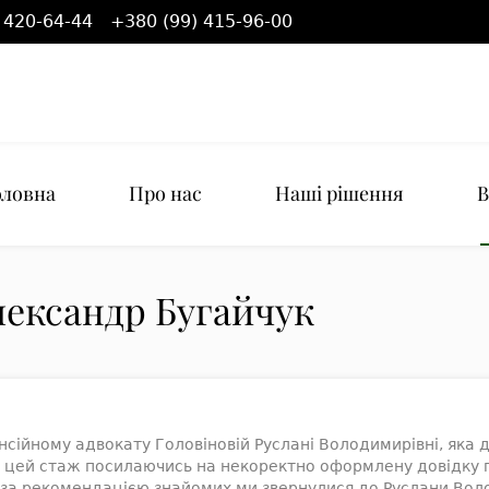
 420-64-44
+380 (99) 415-96-00
оловна
Про нас
Наші рішення
В
лександр Бугайчук
сійному адвокату Головіновій Руслані Володимирівні, яка д
и цей стаж посилаючись на некоректно оформлену довідку п
го за рекомендацією знайомих ми звернулися до Руслани Вол