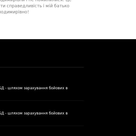
ти справедливість і мій батько
лодимирівно!
УБД - шляхом зарахування бойових в
УБД - шляхом зарахування бойових в